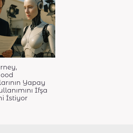
rney,
wood
larının Yapay
llanımını İfşa
i İstiyor