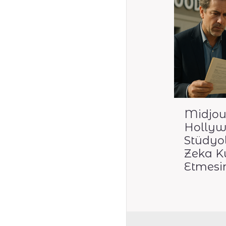
Midjou
Holly
Stüdyo
Zeka Ku
Etmesin