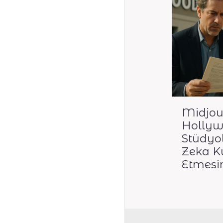
Midjou
Holly
Stüdyo
Zeka Ku
Etmesin