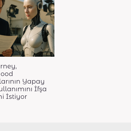
rney,
wood
larının Yapay
llanımını İfşa
i İstiyor